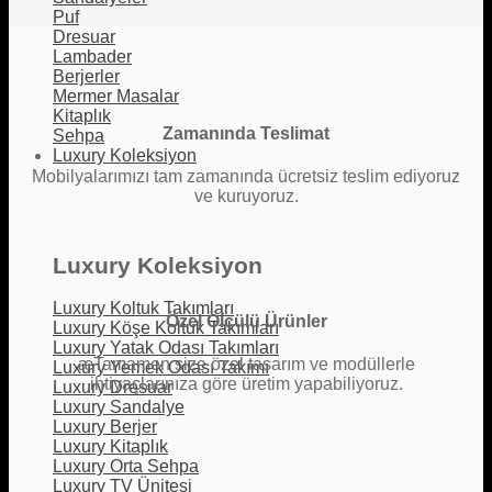
Puf
Dresuar
Lambader
Berjerler
Mermer Masalar
Kitaplık
Zamanında Teslimat
Sehpa
Luxury Koleksiyon
Mobilyalarımızı tam zamanında ücretsiz teslim ediyoruz
ve kuruyoruz.
Luxury Koleksiyon
Luxury Koltuk Takımları
Özel Ölçülü Ürünler
Luxury Köşe Koltuk Takımları
Luxury Yatak Odası Takımları
æTamamen size özel tasarım ve modüllerle
Luxury Yemek Odası Takımı
ihtiyaçlarınıza göre üretim yapabiliyoruz.
Luxury Dresuar
Luxury Sandalye
Luxury Berjer
Luxury Kitaplık
Luxury Orta Sehpa
Luxury TV Ünitesi