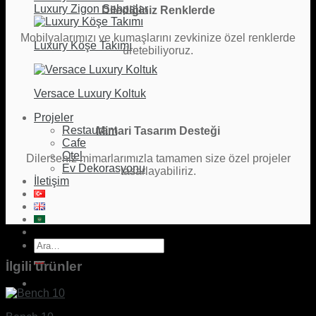
Luxury Zigon Sehpalar
Dilediğiniz Renklerde
Mobilyalarımızı ve kumaşlarını zevkinize özel renklerde
Luxury Köşe Takımı
üretebiliyoruz.
Versace Luxury Koltuk
Projeler
Restaurant
Mimari Tasarım Desteği
Cafe
Otel
Dilerseniz mimarlarımızla tamamen size özel projeler
Ev Dekorasyonu
tasarlayabiliriz.
İletişim
Ara:
İlgili ürünler