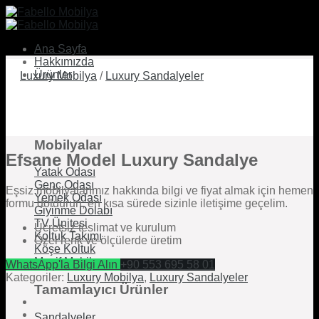
Skip
to
content
Ana Sayfa
Hakkımızda
Ürünler
Luxury Mobilya
/
Luxury Sandalyeler
Mobilyalar
Efsane Model Luxury Sandalye
Yatak Odası
Genç Odası
Eşsiz mobilyalarımız hakkında bilgi ve fiyat almak için hemen
Yemek Odası
formu doldurun, en kısa sürede sizinle iletişime geçelim.
Giyinme Dolabı
TV Ünitesi
Ücretsiz teslimat ve kurulum
Koltuk Takımı
Özel renk ve ölçülerde üretim
Köşe Koltuk
Masif Mobilya
WhatsApp'la Bilgi Alın
+90 553 695 58 01
Kategoriler:
Luxury Mobilya
,
Luxury Sandalyeler
Tamamlayıcı Ürünler
Sandalyeler