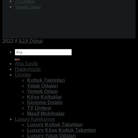
TV Ünitesi
Yemek Odası
2022 //
A2A Dijital
Ara:
Ana Sayfa
Hakkımızda
Ürünler
Koltuk Takımları
Yatak Odaları
Yemek Odası
Köşe Koltuklar
Giyinme Dolabı
TV Ünitesi
Masif Mobilyalar
Luxury Koleksiyon
Luxury Koltuk Takımları
Luxury Köşe Koltuk Takımları
Luxury Yatak Odaları