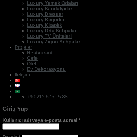
Luxury Yemek Odaları
Luxury Sandalyeler
Luxury Dresuar
Luxury Berjerler
Luxury Kitaplık
Luxury Orta Sehpalar
Luxury TV Üniteleri
Luxury Zigon Sehpalar
Projeler
Restaurant
Cafe
Otel
Ev Dekorasyonu
İletişim
+90 212 675 15 88
Giriş Yap
Kullanıcı adı veya e-posta adresi
*