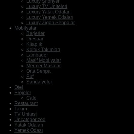
Luxury Şifonyer
Luxury TV Üniteleri
Luxury Yatak Odaları
Luxury Yemek Odaları
Luxury Zigon Sehpalar
Mobilyalar
Berjerler
Dresuar
Kitaplık
Koltuk Takımları
Lambader
Masif Mobilyalar
Mermer Masalar
Orta Sehpa
Puf
Sandalyeler
Otel
Projeler
Cafe
Restaurant
Takım
TV Ünitesi
Uncategorized
Yatak Odaları
Yemek Odası