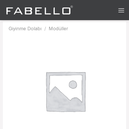
Skip
to
content
Giyinme Dolabı
/
Modüller