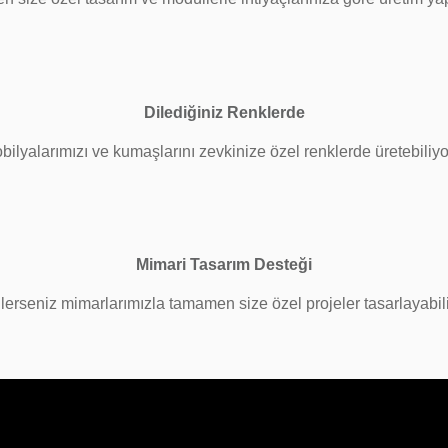
Dilediğiniz Renklerde
bilyalarımızı ve kumaşlarını zevkinize özel renklerde üretebiliyo
Mimari Tasarım Desteği
lerseniz mimarlarımızla tamamen size özel projeler tasarlayabilir