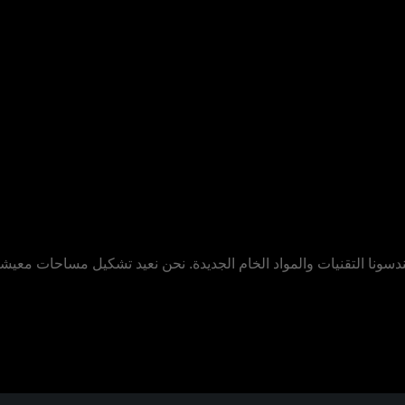
ندسونا التقنيات والمواد الخام الجديدة. نحن نعيد تشكيل مساحات معيش