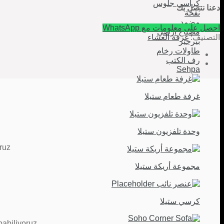
كراسي جلوس
دعنا نتصل بك
نفخة
مضمد
احصل على معلومات مع WhatsApp
مصباح ارضي
التصنيف:
غرفة العشاء
بيرجير
طاولات رخام
رف الكتب
Sehpa
غرفة طعام ستيلا
وحدة تلفزيون ستيلا
uz.
مجموعة أريكة ستيلا
كرسي ستيلا
abiliyoruz.