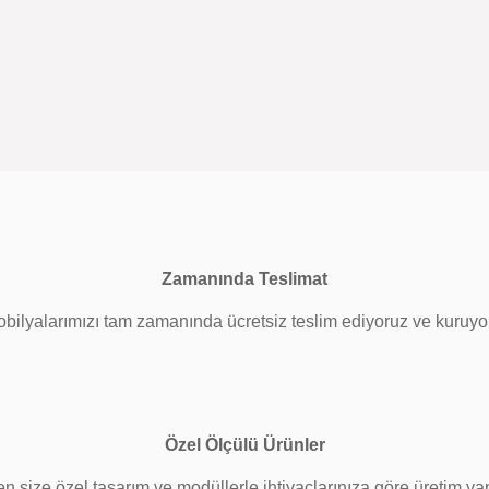
Zamanında Teslimat
bilyalarımızı tam zamanında ücretsiz teslim ediyoruz ve kuruyor
Özel Ölçülü Ürünler
size özel tasarım ve modüllerle ihtiyaçlarınıza göre üretim yap