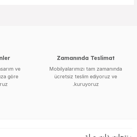
nler
Zamanında Teslimat
sarım ve
Mobilyalarımızı tam zamanında
ıza göre
ücretsiz teslim ediyoruz ve
ruz.
kuruyoruz.
منتجات ذات صلة