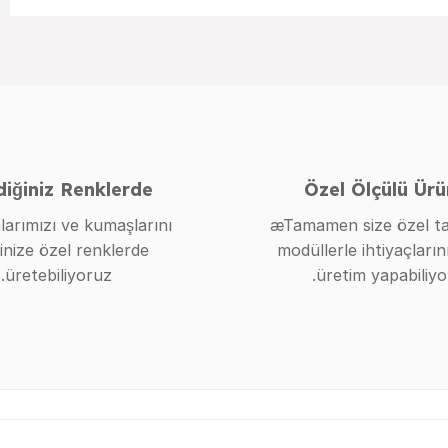
diğiniz Renklerde
Özel Ölçülü Ürü
larımızı ve kumaşlarını
æTamamen size özel ta
inize özel renklerde
modüllerle ihtiyaçların
üretebiliyoruz.
üretim yapabiliyo